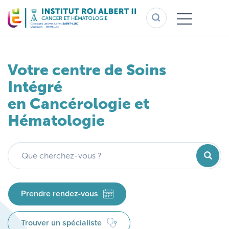
Aller
au
contenu
principal
Votre centre de Soins
Votre centre de Soins
Intégré
Intégré
en Cancérologie et
en Cancérologie et
Hématologie
Hématologie
Recherc
Recherc
Prendre rendez-vous
Prendre rendez-vous
Trouver un spécialiste
Trouver un spécialiste