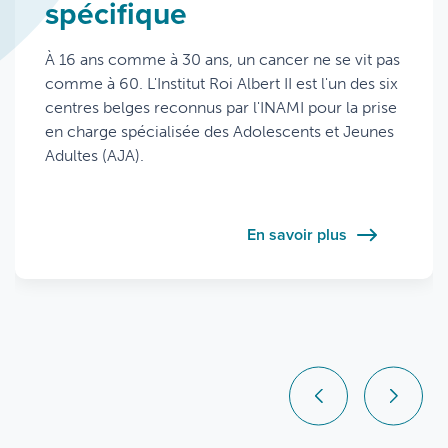
spécifique
cancérologie réunie sous
meilleurs centres
un même toit
d'Europe
À 16 ans comme à 30 ans, un cancer ne se vit pas
comme à 60. L'Institut Roi Albert II est l'un des six
Depuis septembre 2025, les équipes de
L'Institut Roi Albert II s'est engagé dans la
centres belges reconnus par l'INAMI pour la prise
cancérologie des Cliniques universitaires Saint-
certification européenne des Centres de Soins
en charge spécialisée des Adolescents et Jeunes
Luc vous accueillent au sein du nouvel Institut Roi
Intégrés en Cancérologie (EUnetCCC), une
Adultes (AJA).
Albert II.
initiative de l'Union européenne qui reconnaît les
centres répondant aux standards de qualité les
plus exigeants d'Europe.
En savoir plus
En savoir plus
En savoir plus