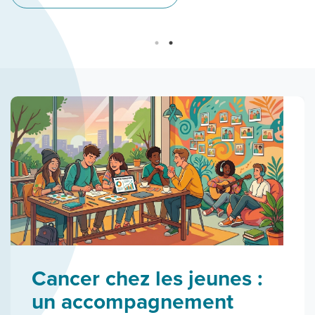
Cancer chez les jeunes :
un accompagnement
L’excellence en
Des soins au niveau des