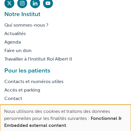
Notre Institut
Qui sommes-nous ?
Actualités
Agenda
Faire un don
Travailler à l'Institut Roi Albert II
Pour les patients
Contacts et numéros utiles
Accès et parking
Contact
Nous utilisons des cookies et traitons des données
Footer
Use
Conditions générales d’utilisation
personnelles pour les finalités suivantes :
Fonctionnel &
legal
of
Embedded external content
.
personal