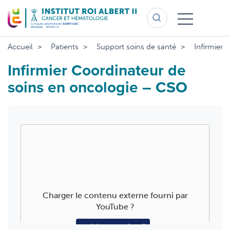
Aller
au
contenu
principal
Accueil
Patients
Support soins de santé
Infirmier 
Infirmier Coordinateur de
soins en oncologie – CSO
Charger le contenu externe fourni par
YouTube
?
Oui (cette fois-ci)