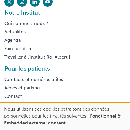
Notre Institut
Qui sommes-nous ?
Actualités
Agenda
Faire un don
Travailler à l'Institut Roi Albert II
Pour les patients
Contacts et numéros utiles
Accès et parking
Contact
Nous utilisons des cookies et traitons des données
Footer
Use
Conditions générales d’utilisation
personnelles pour les finalités suivantes :
Fonctionnel &
legal
of
Embedded external content
.
personal