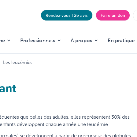
Rendez-vous | 2e avis
Faire un don
Top
menu
he
Professionnels
À propos
En pratique
Les leucémies
fant
équentes que celles des adultes, elles représentent 30% des
e enfants développent chaque année une leucémie.
normales) se développent à partir de précurseur des globules