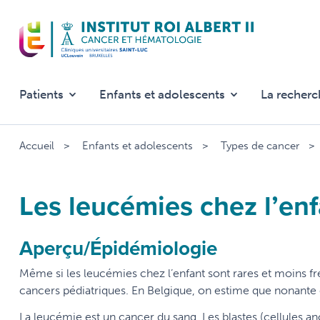
Aller
au
contenu
principal
Patients
Enfants et adolescents
La recherc
Accueil
Enfants et adolescents
Types de cancer
Les leucémies chez l’en
Aperçu/Épidémiologie
Même si les leucémies chez l’enfant sont rares et moins fr
cancers pédiatriques. En Belgique, on estime que nonant
La leucémie est un cancer du sang. Les blastes (cellules a