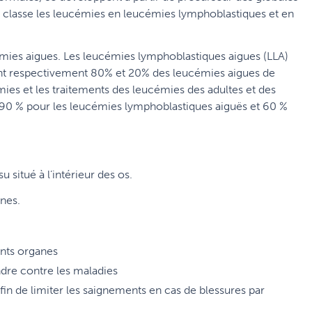
on classe les leucémies en leucémies lymphoblastiques et en
émies aigues. Les leucémies lymphoblastiques aigues (LLA)
ent respectivement 80% et 20% des leucémies aigues de
émies et les traitements des leucémies des adultes et des
e 90 % pour les leucémies lymphoblastiques aiguës et 60 %
 situé à l’intérieur des os.
ines.
ents organes
ndre contre les maladies
afin de limiter les saignements en cas de blessures par