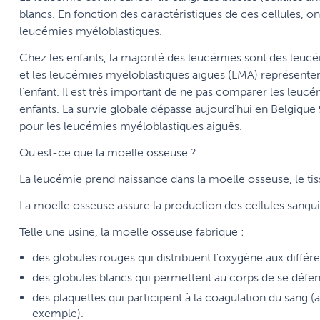
blancs. En fonction des caractéristiques de ces cellules, 
leucémies myéloblastiques.
Chez les enfants, la majorité des leucémies sont des leuc
et les leucémies myéloblastiques aigues (LMA) représent
l’enfant. Il est très important de ne pas comparer les leuc
enfants. La survie globale dépasse aujourd'hui en Belgiqu
pour les leucémies myéloblastiques aiguës.
Qu’est-ce que la moelle osseuse ?
La leucémie prend naissance dans la moelle osseuse, le tissu
La moelle osseuse assure la production des cellules sangu
Telle une usine, la moelle osseuse fabrique :
des globules rouges qui distribuent l’oxygène aux différ
des globules blancs qui permettent au corps de se défe
des plaquettes qui participent à la coagulation du sang (
exemple).