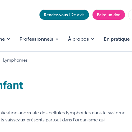
Rendez-vous | 2e avis
Faire un don
Top
menu
he
Professionnels
À propos
En pratique
Lymphomes
nfant
tiplication anormale des cellules lymphoïdes dans le système
ts vaisseaux présents partout dans l’organisme qui