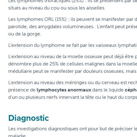
Les lymphomes thoraciques (25%) : ils se présentent par des
situés au niveau du cou ou sous les aisselles.
Les lymphomes ORL (15%) : ils peuvent se manifester par 
parotide, des amygdales volumineuses. L’enfant peut prés
ou de la gorge.
L'extension du lymphome se fait par les vaisseaux lymphat
L'extension au niveau de la moelle osseuse peut déjà être
dénombre plus de 25% de cellules malignes dans la moell
médullaire peut se manifester par douleurs osseuses, mais 
L'extension au niveau des méninges ou du cerveau est rech
présence de
lymphocytes anormaux
dans le liquide
céph
d'un ou plusieurs nerfs innervant la tête ou le haut du cor
Diagnostic
Les investigations diagnostiques ont pour but de préciser l
maladie.