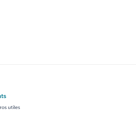
nts
os utiles