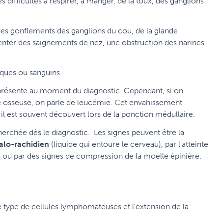
 difficultés à respirer, à manger, de la toux, des ganglions
des gonflements des ganglions du cou, de la glande
enter des saignements de nez, une obstruction des narines
iques ou sanguins.
 présente au moment du diagnostic. Cependant, si on
e osseuse, on parle de leucémie. Cet envahissement
il est souvent découvert lors de la ponction médullaire.
erchée dès le diagnostic. Les signes peuvent être la
alo-rachidien
(liquide qui entoure le cerveau), par l'atteinte
ps ou par des signes de compression de la moelle épinière.
e type de cellules lymphomateuses et l’extension de la