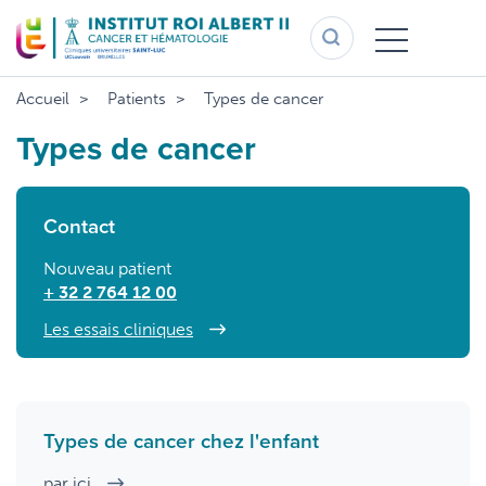
Aller
au
contenu
principal
Accueil
Patients
Types de cancer
Types de cancer
Contact
Nouveau patient
+ 32 2 764 12 00
Les essais cliniques
Types de cancer chez l'enfant
par ici