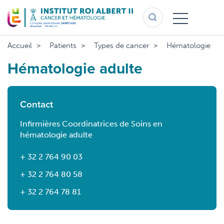
Aller
au
contenu
principal
Accueil
Patients
Types de cancer
Hématologie
Hématologie adulte
Contact
Infirmières Coordinatrices de Soins en
hématologie adulte
+ 32 2 764 90 03
+ 32 2 764
80 58
+ 32 2 764
78 81