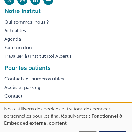
Notre Institut
Qui sommes-nous ?
Actualités
Agenda
Faire un don
Travailler à l'Institut Roi Albert II
Pour les patients
Contacts et numéros utiles
Accès et parking
Contact
Nous utilisons des cookies et traitons des données
Footer
Use
Conditions générales d’utilisation
personnelles pour les finalités suivantes :
Fonctionnel &
legal
of
Embedded external content
.
personal