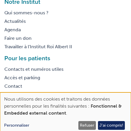
Notre Institut
Qui sommes-nous ?
Actualités
Agenda
Faire un don
Travailler à l'Institut Roi Albert II
Pour les patients
Contacts et numéros utiles
Accès et parking
Contact
Nous utilisons des cookies et traitons des données
Footer
Use
Conditions générales d’utilisation
personnelles pour les finalités suivantes :
Fonctionnel &
legal
of
Embedded external content
.
personal
data
Personnaliser
Refuser
J'ai compris!
Rendez-vous | 2e avis
Faire un don
and