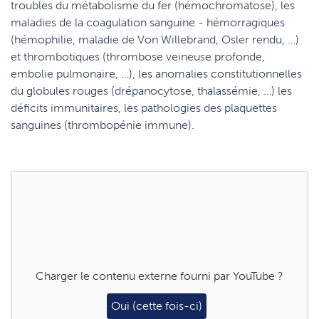
troubles du métabolisme du fer (hémochromatose), les
maladies de la coagulation sanguine - hémorragiques
(hémophilie, maladie de Von Willebrand, Osler rendu, …)
et thrombotiques (thrombose veineuse profonde,
embolie pulmonaire, …), les anomalies constitutionnelles
du globules rouges (drépanocytose, thalassémie, …) les
déficits immunitaires, les pathologies des plaquettes
sanguines (thrombopénie immune).
Charger le contenu externe fourni par
YouTube
?
Oui (cette fois-ci)