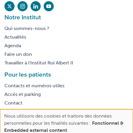
Notre Institut
Qui sommes-nous ?
Actualités
Agenda
Faire un don
Travailler à l'Institut Roi Albert II
Pour les patients
Contacts et numéros utiles
Accès et parking
Contact
Nous utilisons des cookies et traitons des données
Footer
Use
Conditions générales d’utilisation
personnelles pour les finalités suivantes :
Fonctionnel &
legal
of
Embedded external content
.
personal